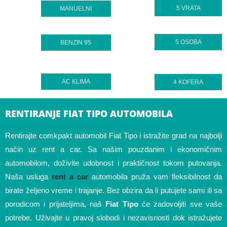
5 VRATA
MANUELNI
5 OSOBA
BENZIN 95
AC KLIMA
4 KOFERA
RENTIRANJE FIAT TIPO AUTOMOBILA
Rentirajte comkpakt automobil Fiat Tipo i istražite grad na najbolji
način uz rent a car. Sa našim pouzdanim i ekonomičnim
automobilom, doživite udobnost i praktičnost tokom putovanja.
Naša usluga
rent a car
automobila pruža vam fleksibilnost da
birate željeno vreme i trajanje. Bez obzira da li putujete sami ili sa
porodicom i prijateljima, naš
Fiat Tipo
će zadovoljiti sve vaše
potrebe. Uživajte u pravoj slobodi i nezavisnosti dok istražujete