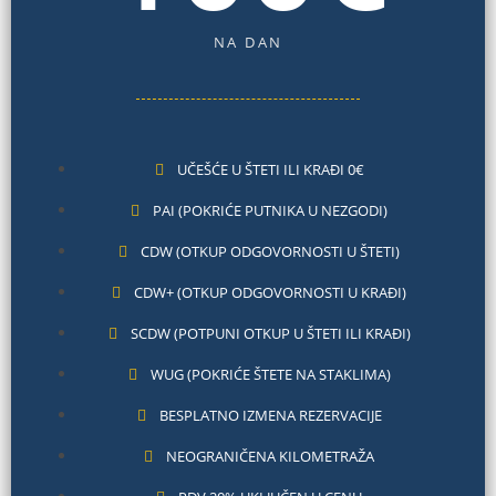
NA DAN
UČEŠĆE U ŠTETI ILI KRAĐI 0€
PAI (POKRIĆE PUTNIKA U NEZGODI)
CDW (OTKUP ODGOVORNOSTI U ŠTETI)
CDW+ (OTKUP ODGOVORNOSTI U KRAĐI)
SCDW (POTPUNI OTKUP U ŠTETI ILI KRAĐI)
WUG (POKRIĆE ŠTETE NA STAKLIMA)
BESPLATNO IZMENA REZERVACIJE
NEOGRANIČENA KILOMETRAŽA