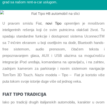
grad sa našom rent-a-car uslugom.
U pravom smislu Fiat,
novi Tipo
opremljen je mnoštvom
inteligentnih rešenja koji će svim putnicima olakšati život. Tu
spadaju standardne funkcije i dostupnost sistema UconnectTM
sa 7-inčnim ekranom u boji osetljivim na dodir, Bluetooth hands-
free sistemom, audio prenosom, čitačem teksta i
prepoznavanjem glasa, AUX i USB ulazima sa mogućnošću
integracije iPod uređaja, komandama na upravljaču, i na zahtev,
zadnjom kamerom za parkiranje i novim sistemom navigacije
TomTom 3D Touch. Naziv modela – Tipo – Fiat je koristio više
puta tokom svoje istorije duge više od jednog veka.
FIAT TIPO TRADICIJA
Iako po tradiciji drugih italijanskih automobila, karakter u ovom