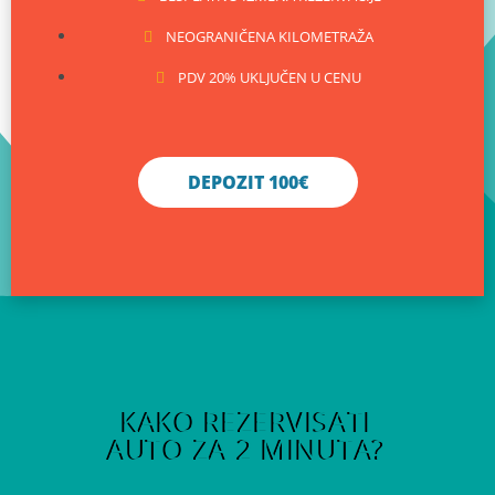
NEOGRANIČENA KILOMETRAŽA
PDV 20% UKLJUČEN U CENU
DEPOZIT 100€
KAKO REZERVISATI
AUTO ZA 2 MINUTA?