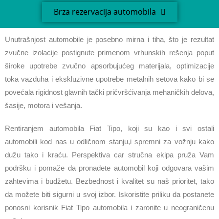
Brza rezervacija automobila
Unutrašnjost automobile je posebno mirna i tiha, što je rezultat
zvučne izolacije postignute primenom vrhunskih rešenja poput
široke upotrebe zvučno apsorbujućeg materijala, optimizacije
toka vazduha i ekskluzivne upotrebe metalnih setova kako bi se
povećala rigidnost glavnih tački pričvršćivanja mehaničkih delova,
šasije, motora i vešanja.
Rentiranjem automobila Fiat Tipo, koji su kao i svi ostali
automobili kod nas u odličnom stanju,i spremni za vožnju kako
dužu tako i kraću. Perspektiva car stručna ekipa pruža Vam
podršku i pomaže da pronađete automobil koji odgovara vašim
zahtevima i budžetu. Bezbednost i kvalitet su naš prioritet, tako
da možete biti sigurni u svoj izbor. Iskoristite priliku da postanete
ponosni korisnik Fiat Tipo automobila i zaronite u neograničenu