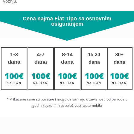
vožnju.
Cena najma Fiat Tipo sa osnovnim
osiguranjem
1-3
4-7
8-14
30+
15-30
dana
dana
dana
dana
dana
100
€
100
€
100
€
100
€
100
€
NA DAN
NA DAN
NA DAN
NA DAN
NA DAN
* Prikazane cene su početne i mogu da variraju u zavisnosti od perioda u
godini (sezoni) i raspoloživosti automobila