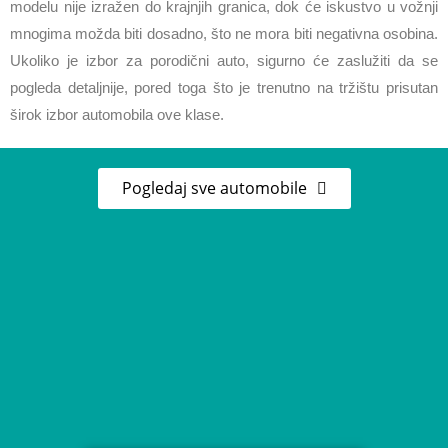
modelu nije izražen do krajnjih granica, dok će iskustvo u vožnji
mnogima možda biti dosadno, što ne mora biti negativna osobina.
Ukoliko je izbor za porodični auto, sigurno će zaslužiti da se
pogleda detaljnije, pored toga što je trenutno na tržištu prisutan
širok izbor automobila ove klase.
Pogledaj sve automobile