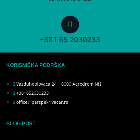
+381 65 2030233
KORISNIČKA PODRŠKA​
Vazduhoplovaca 24, 18000 Aerodrom Niš
+381652030233
office@perspekrivacar.rs
BLOG POST