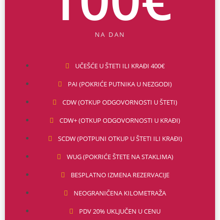
NA DAN
UČEŠĆE U ŠTETI ILI KRAĐI 400€
PAI (POKRIĆE PUTNIKA U NEZGODI)
CDW (OTKUP ODGOVORNOSTI U ŠTETI)
CDW+ (OTKUP ODGOVORNOSTI U KRAĐI)
SCDW (POTPUNI OTKUP U ŠTETI ILI KRAĐI)
WUG (POKRIĆE ŠTETE NA STAKLIMA)
BESPLATNO IZMENA REZERVACIJE
NEOGRANIČENA KILOMETRAŽA
PDV 20% UKLJUČEN U CENU