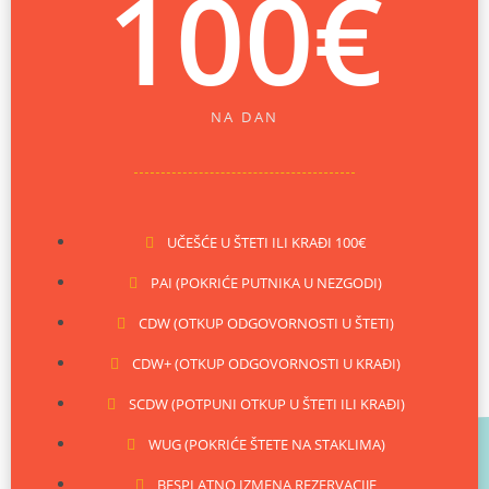
100
€
NA DAN
UČEŠĆE U ŠTETI ILI KRAĐI 100€
PAI (POKRIĆE PUTNIKA U NEZGODI)
CDW (OTKUP ODGOVORNOSTI U ŠTETI)
CDW+ (OTKUP ODGOVORNOSTI U KRAĐI)
SCDW (POTPUNI OTKUP U ŠTETI ILI KRAĐI)
WUG (POKRIĆE ŠTETE NA STAKLIMA)
BESPLATNO IZMENA REZERVACIJE