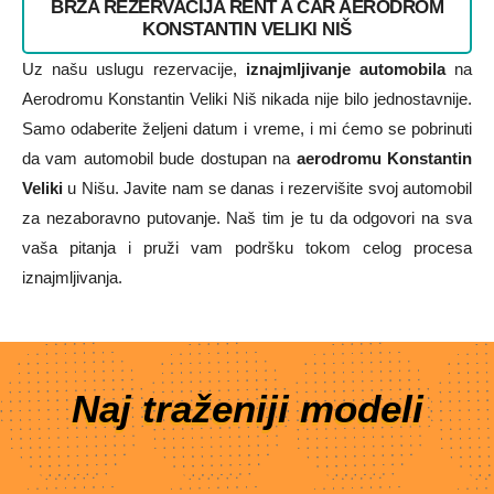
BRZA REZERVACIJA RENT A CAR AERODROM
KONSTANTIN VELIKI NIŠ
Uz našu uslugu rezervacije,
iznajmljivanje automobila
na
Aerodromu Konstantin Veliki Niš nikada nije bilo jednostavnije.
Samo odaberite željeni datum i vreme, i mi ćemo se pobrinuti
da vam automobil bude dostupan na
aerodromu Konstantin
Veliki
u Nišu. Javite nam se danas i rezervišite svoj automobil
za nezaboravno putovanje. Naš tim je tu da odgovori na sva
vaša pitanja i pruži vam podršku tokom celog procesa
iznajmljivanja.
Naj traženiji modeli