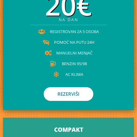
20€
NA DAN
REGISTROVAN ZA 5 OSOBA
POMOĆ NA PUTU 24H
MANUELNI MENJAČ
BENZIN 95/98
AC KLIMA
REZERVIŠI
COMPAKT