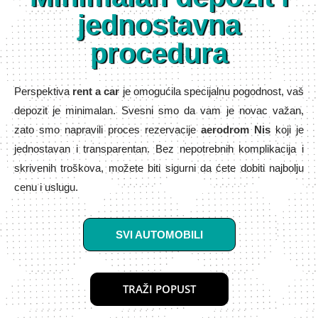
jednostavna
procedura
Perspektiva
rent a car
je omogućila specijalnu pogodnost, vaš
depozit je minimalan. Svesni smo da vam je novac važan,
zato smo napravili proces rezervacije
aerodrom Nis
koji je
jednostavan i transparentan. Bez nepotrebnih komplikacija i
skrivenih troškova, možete biti sigurni da ćete dobiti najbolju
cenu i uslugu.
SVI AUTOMOBILI
TRAŽI POPUST