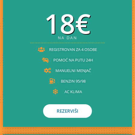
18€
NA DAN
REGISTROVAN ZA 4 OSOBE
POMOĆ NA PUTU 24H
MANUELNI MENJAČ
BENZIN 95/98
AC KLIMA
REZERVIŠI