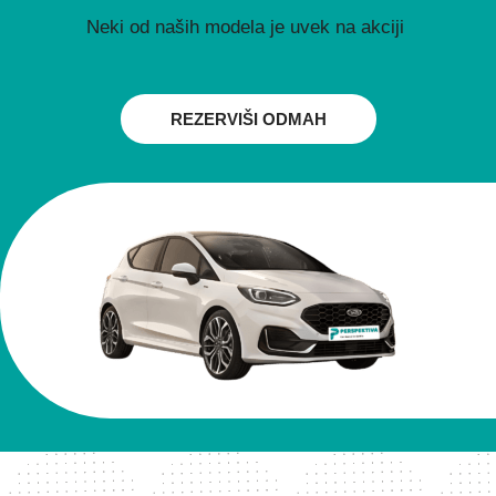
Neki od naših modela je uvek na akciji
REZERVIŠI ODMAH