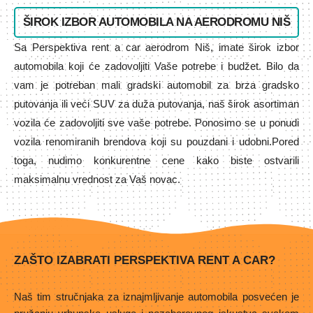
ŠIROK IZBOR AUTOMOBILA NA AERODROMU NIŠ
Sa Perspektiva rent a car aerodrom Niš, imate širok izbor
automobila koji će zadovoljiti Vaše potrebe i budžet. Bilo da
vam je potreban mali gradski automobil za brza gradsko
putovanja ili veći SUV za duža putovanja, naš širok asortiman
vozila će zadovoljiti sve vaše potrebe. Ponosimo se u ponudi
vozila renomiranih brendova koji su pouzdani i udobni.Pored
toga, nudimo konkurentne cene kako biste ostvarili
maksimalnu vrednost za Vaš novac.
ZAŠTO IZABRATI PERSPEKTIVA RENT A CAR?
Naš tim stručnjaka za iznajmljivanje automobila posvećen je