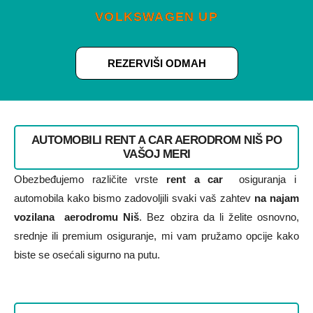
VOLKSWAGEN UP
REZERVIŠI ODMAH
AUTOMOBILI RENT A CAR AERODROM NIŠ PO
VAŠOJ MERI
Obezbeđujemo različite vrste
rent a car
osiguranja i
automobila kako bismo zadovoljili svaki vaš zahtev
na najam
vozilana aerodromu Niš
. Bez obzira da li želite osnovno,
srednje ili premium osiguranje, mi vam pružamo opcije kako
biste se osećali sigurno na putu.