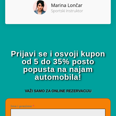
Marina Lončar
Sportski instruktor
Prijavi se i osvoji kupon
od 5 do 35% posto
popusta na najam
automobila!
VAŽI SAMO ZA ONLINE REZERVACIJU
Ime i prezime
*