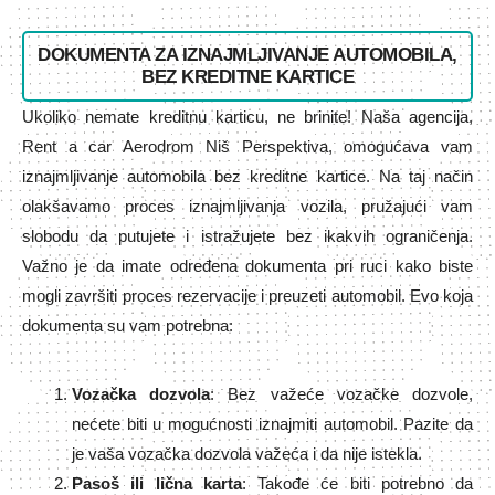
DOKUMENTA ZA IZNAJMLJIVANJE AUTOMOBILA,
BEZ KREDITNE KARTICE
Ukoliko nemate kreditnu karticu, ne brinite! Naša agencija,
Rent a car Aerodrom Niš Perspektiva, omogućava vam
iznajmljivanje automobila bez kreditne kartice. Na taj način
olakšavamo proces iznajmljivanja vozila, pružajući vam
slobodu da putujete i istražujete bez ikakvih ograničenja.
Važno je da imate određena dokumenta pri ruci kako biste
mogli završiti proces rezervacije i preuzeti automobil. Evo koja
dokumenta su vam potrebna:
Vozačka dozvola
: Bez važeće vozačke dozvole,
nećete biti u mogućnosti iznajmiti automobil. Pazite da
je vaša vozačka dozvola važeća i da nije istekla.
Pasoš ili lična karta
: Takođe će biti potrebno da