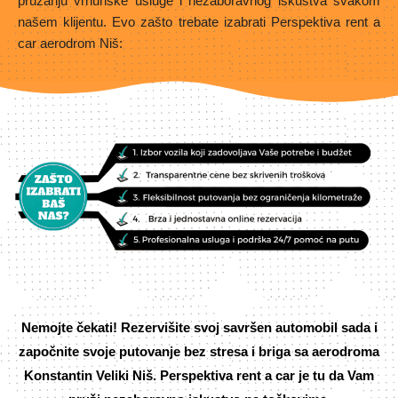
pružanju vrhunske usluge i nezaboravnog iskustva svakom
našem klijentu. Evo zašto trebate izabrati Perspektiva rent a
car aerodrom Niš:
Nemojte čekati! Rezervišite svoj savršen automobil sada i
započnite svoje putovanje bez stresa i briga sa aerodroma
Konstantin Veliki Niš. Perspektiva rent a car je tu da Vam