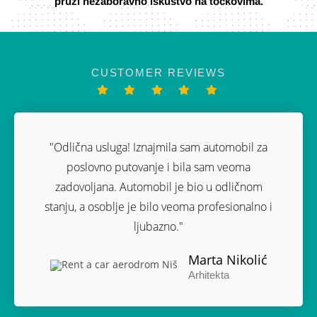
pruži nezaboravno iskustvo na točkovima.
CUSTOMER REVIEWS
"Odlična usluga! Iznajmila sam automobil za
poslovno putovanje i bila sam veoma
zadovoljana. Automobil je bio u odličnom
stanju, a osoblje je bilo veoma profesionalno i
ljubazno."
Marta Nikolić
Arhitekta